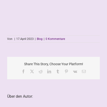
Von
|
17.April 2023
|
Blog
|
0 Kommentare
Share This Story, Choose Your Platform!
Facebook
X
Reddit
LinkedIn
Tumblr
Pinterest
Vk
E-
Mail
Über den Autor: